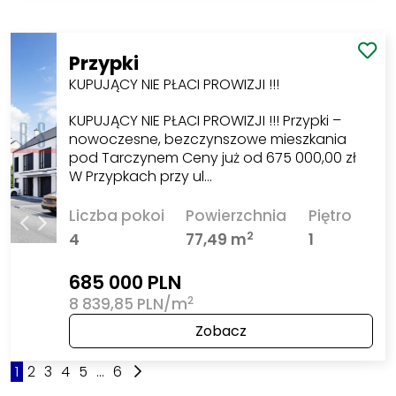
Przypki
KUPUJĄCY NIE PŁACI PROWIZJI !!!
KUPUJĄCY NIE PŁACI PROWIZJI !!! Przypki –
nowoczesne, bezczynszowe mieszkania
pod Tarczynem Ceny już od 675 000,00 zł
W Przypkach przy ul…
Liczba pokoi
Powierzchnia
Piętro
2
4
77,49 m
1
685 000 PLN
2
8 839,85 PLN/m
Zobacz
1
2
3
4
5
...
6