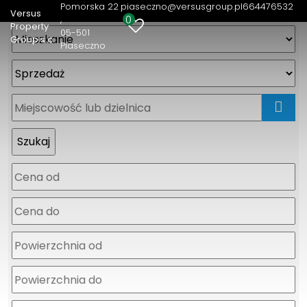
Pomorska 22
piaseczno@versusgroup.pl
664476532
Versus
0
Property
05-501
Group s.c.
Piaseczno
mapa