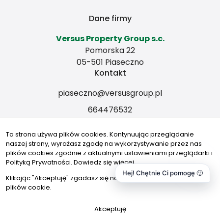
Dane firmy
Versus Property Group s.c.
Pomorska 22
05-501 Piaseczno
Kontakt
piaseczno@versusgroup.pl
664476532
Znajdziesz nas tu
Ta strona używa plików cookies. Kontynuując przeglądanie
naszej strony, wyrażasz zgodę na wykorzystywanie przez nas
plików cookies zgodnie z aktualnymi ustawieniami przeglądarki i
Polityką Prywatności.
Dowiedz się więcej
Hej! Chętnie Ci pomogę 🙂
© 2026 Wszystkie prawa zastrzeżone | Program dla biur
Klikając "Akceptuję" zgadasz się na wykorzystywanie przez nas
nieruchomości - asaricrm.com
plików cookie.
Zadzwoń
Akceptuję
Wiadomość