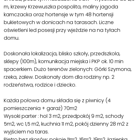
m, krzewy Krzewuszka pospolita, maliny jagoda
kamczacka oraz hortensje w tym 48 hortensji
bukietowych w donicach na tarasach. Liczne
oświetleni led posesji przy wjeździe na na tyłach
domu.
Doskonała lokalizacja, blisko szkoły, przedszkola,
sklepy (100m), komunikacja miejska i PKP ok. 10 min
spacerkiem. Dużo terenów zielonych: Górki Szymona,
rzeka, zalew. Doskonały dom dla rodziny np. 2
rodzeństwa, rodzice i dziecko.
Każda połowa domu składa się z piwnicy (4
pomieszczenia + garaż) 70m2
Wysoki parter : hol 3 m2, przedpokój 9 m2, schody
5m2, wc 1,5 m2, kuchnia 11 m2, pokój dzienny 28 m2 z
wyjściem na taras.
Piętro bez skosów: pokoje 11m2, 16m2, 19m2, łazienka