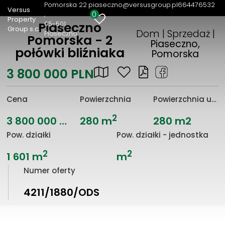
Pomorska 22
piaseczno@versusgroup.pl
664476532
Versus
0
Property
05-501
Piaseczno
Group s.c.
Dom | Sprzedaż |
Piaseczno
Pomorska - 2
Piaseczno,
połówki bliźniaka
Pomorska
3 800 000 PLN
Cena
Powierzchnia
Powierzchnia użytkowa
2
3 800 000 PLN
280 m
280 m2
Pow. działki
Pow. działki - jednostka
2
2
1 601 m
m
Numer oferty
4211/1880/ODS